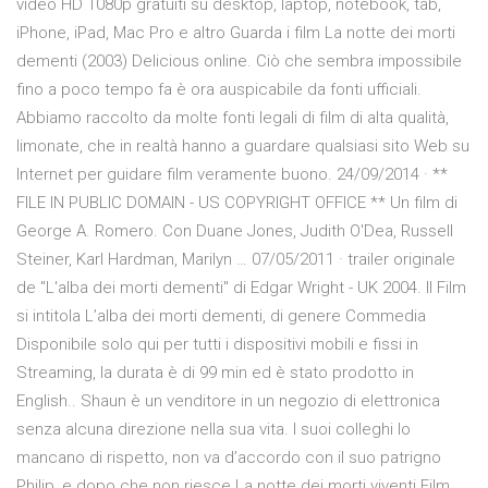
video HD 1080p gratuiti su desktop, laptop, notebook, tab,
iPhone, iPad, Mac Pro e altro Guarda i film La notte dei morti
dementi (2003) Delicious online. Ciò che sembra impossibile
fino a poco tempo fa è ora auspicabile da fonti ufficiali.
Abbiamo raccolto da molte fonti legali di film di alta qualità,
limonate, che in realtà hanno a guardare qualsiasi sito Web su
Internet per guidare film veramente buono. 24/09/2014 · **
FILE IN PUBLIC DOMAIN - US COPYRIGHT OFFICE ** Un film di
George A. Romero. Con Duane Jones, Judith O'Dea, Russell
Steiner, Karl Hardman, Marilyn … 07/05/2011 · trailer originale
de "L'alba dei morti dementi" di Edgar Wright - UK 2004. Il Film
si intitola L’alba dei morti dementi, di genere Commedia
Disponibile solo qui per tutti i dispositivi mobili e fissi in
Streaming, la durata è di 99 min ed è stato prodotto in
English.. Shaun è un venditore in un negozio di elettronica
senza alcuna direzione nella sua vita. I suoi colleghi lo
mancano di rispetto, non va d’accordo con il suo patrigno
Philip, e dopo che non riesce La notte dei morti viventi Film