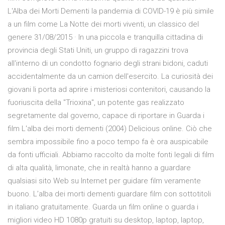
L'Alba dei Morti Dementi la pandemia di COVID-19 è più simile
a un film come La Notte dei morti viventi, un classico del
genere 31/08/2015 · In una piccola e tranquilla cittadina di
provincia degli Stati Uniti, un gruppo di ragazzini trova
all'interno di un condotto fognario degli strani bidoni, caduti
accidentalmente da un camion dell'esercito. La curiosità dei
giovani li porta ad aprire i misteriosi contenitori, causando la
fuoriuscita della "Trioxina", un potente gas realizzato
segretamente dal governo, capace di riportare in Guarda i
film L'alba dei morti dementi (2004) Delicious online. Ciò che
sembra impossibile fino a poco tempo fa è ora auspicabile
da fonti ufficiali. Abbiamo raccolto da molte fonti legali di film
di alta qualità, limonate, che in realtà hanno a guardare
qualsiasi sito Web su Internet per guidare film veramente
buono. L’alba dei morti dementi guardare film con sottotitoli
in italiano gratuitamente. Guarda un film online o guarda i
migliori video HD 1080p gratuiti su desktop, laptop, laptop,