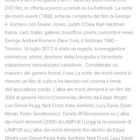
vedere il film in Acquista il film L' Alba dei Morti Dementi in
DVD film, in offerta a prezzi scontati su La Feltrinelli. La notte
dei morti viventi (1968), scheda completa del film di George
A. Romero con Duane Jones, Judith O'Dea, Karl Hardman:
trama, cast, trailer, gallerie, boxoffice, premi, curiosità e news.
George Andrew Romero (New York, 4 febbraio 1940 –
Toronto, 16 luglio 2017) è stato un regista, sceneggiatore,
montatore, attore, direttore della fotografia e fumettista
statunitense naturalizzato canadese.. Considerato un
maestro del genere horror, il suo La notte dei morti viventi è
ritenuto un film di culto e ha lanciato nel cinema il tema
dell'apocalisse zombi. L'alba dei morti dementi è un film del
2004 di genere Horror/Commedia, diretto da Edgar Wright,
con Simon Pegg, Nick Frost, Kate Ashfield, Lucy Davis, Dylan
Moran, Peter Serafinowicz. Durata 99 Recensione su L'alba
dei morti dementi (2004) di LAMPUR | Leggi la recensione di
LAMPUR su L'alba dei morti dementi film diretto da Edgar
Wright con Simon Pegg, Kate Ashfield, Nick Frost, Lucy Davis